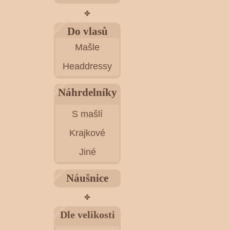
✤
Do vlasů
Mašle
Headdressy
Náhrdelníky
S mašlí
Krajkové
Jiné
Náušnice
✤
Dle velikosti