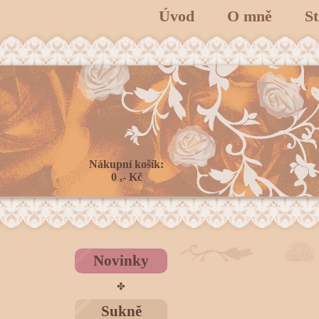
Úvod
O mně
S
Nákupní košík:
0 ,- Kč
Novinky
✤
Sukně