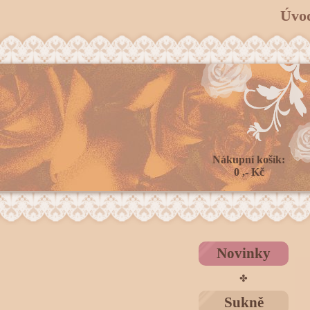
Úvo
Nákupní košík:
0 ,- Kč
Novinky
✤
Sukně