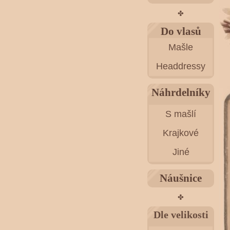
✤
Do vlasů
Mašle
Headdressy
Náhrdelníky
S mašlí
Krajkové
Jiné
Náušnice
✤
Dle velikosti