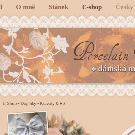
d
O mně
Stánek
E-shop
Česky
dámská 
✤
E-Shop
•
Doplňky
•
Kravaty & Fiží