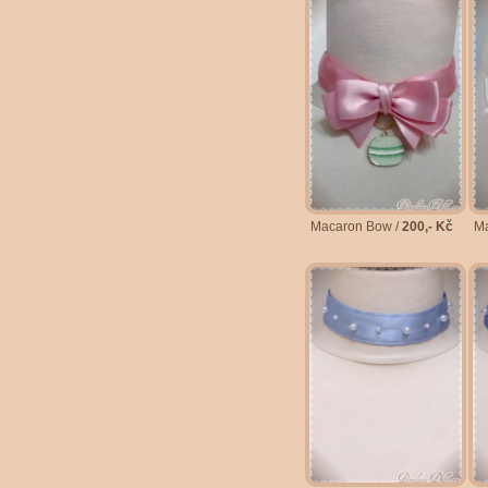
Macaron Bow /
200,- Kč
Ma