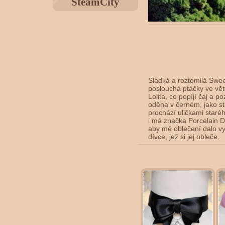
SteamCity
Sladká a roztomilá Swee
poslouchá ptáčky ve vět
Lolita, co popíjí čaj a p
oděna v černém, jako s
prochází uličkami staréh
i má značka Porcelain D
aby mé oblečení dalo vy
dívce, jež si jej obleče.