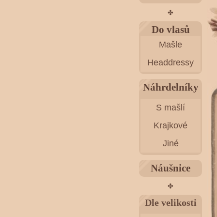
✤
Do vlasů
Mašle
Headdressy
Náhrdelníky
S mašlí
Krajkové
Jiné
Náušnice
✤
Dle velikosti