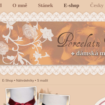
d
O mně
Stánek
E-shop
Česky
dámská 
✤
E-Shop
•
Náhrdelníky
•
S mašlí