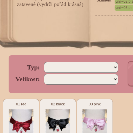
Skladem:
uni
• 02 bl
zatavené (vydrží pořád krásná)
uni
• 03 pi
Typ:
Velikost:
01 red
02 black
03 pink