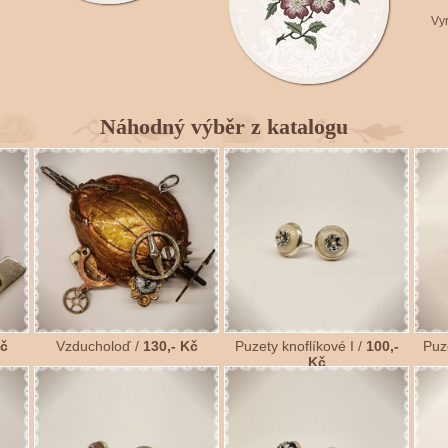
Vyr
Náhodný výběr z katalogu
Kč
Vzducholoď /
130,- Kč
Puzety knoflíkové I /
100,-
Puz
Kč