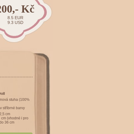
200,- Kč
8.5 EUR
9.3 USD
oll
énová stuha (100%
v stříbrné barvy
 2,5 cm
 cm (vhodné i pro
 do 36 cm