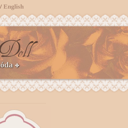
/
English
móda
✤