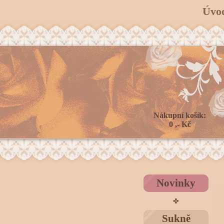
Úvo
Nákupní košík:
0 ,- Kč
Novinky
✤
Sukně