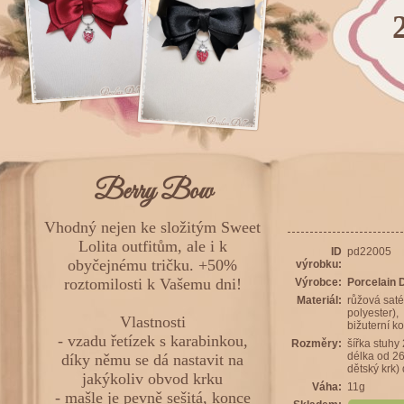
Berry Bow
Vhodný nejen ke složitým Sweet
Lolita outfitům, ale i k
ID
pd22005
obyčejnému tričku. +50%
výrobku:
roztomilosti k Vašemu dni!
Výrobce:
Porcelain D
Materiál:
růžová sat
polyester),
Vlastnosti
bižuterní ko
- vzadu řetízek s karabinkou,
Rozměry:
šířka stuhy
délka od 26
díky němu se dá nastavit na
dětský krk)
jakýkoliv obvod krku
Váha:
11g
- mašle je pevně sešitá, konce