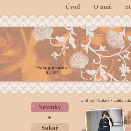
Úvod
O mně
S
Nákupní košík:
0 ,- Kč
E-Shop
•
Sukně
•
Lolita su
Novinky
✤
Sukně