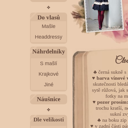
✤
Do vlasů
Mašle
Headdressy
Náhrdelníky
Cloc
S mašlí
♣ černá sukně s
Krajkové
♥
barva vínové 
skutečnosti bled
Jiné
sytě růžová, jak 
fotky na m
Náušnice
♥
pozor prosím
trochu kratší, n
✤
sukní z
Dle velikosti
♣ na boku zip 
♥ v zadní části p