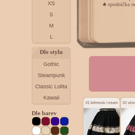
XS
♣ spodnička ne
S
M
L
Dle stylu
Gothic
Steampunk
Classic Lolita
Kawaii
01 krémová / cream
02 víno
Dle barev