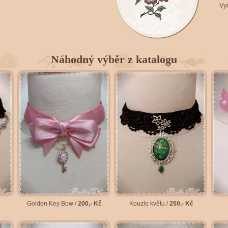
Vyr
Náhodný výběr z katalogu
Golden Key Bow /
200,- Kč
Kouzlo květu /
250,- Kč