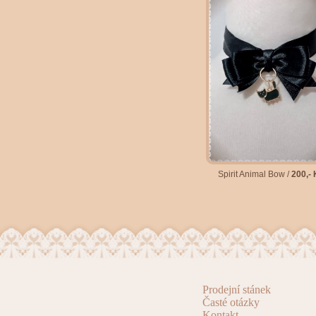
Spirit Animal Bow /
200,-
Prodejní stánek
Časté otázky
Kontakt