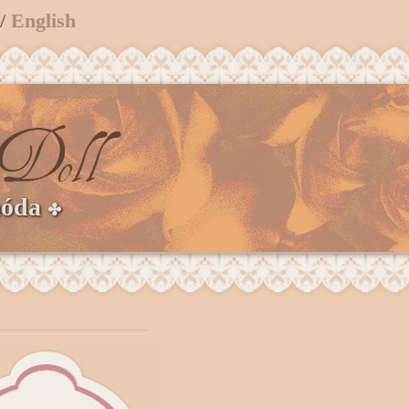
/
English
móda
✤