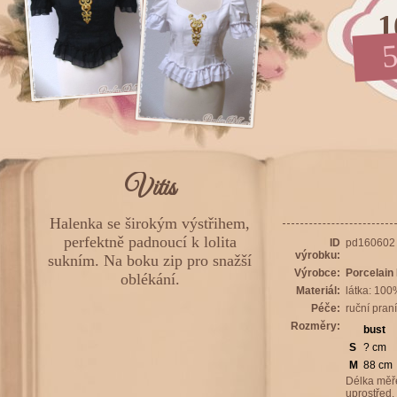
1
5
Vitis
Halenka se širokým výstřihem,
perfektně padnoucí k lolita
ID
pd160602
výrobku:
sukním. Na boku zip pro snažší
Výrobce:
Porcelain 
oblékání.
Materiál:
látka: 100
Péče:
ruční pran
Rozměry:
bust
S
? cm
M
88 cm
Délka měř
uprostřed.