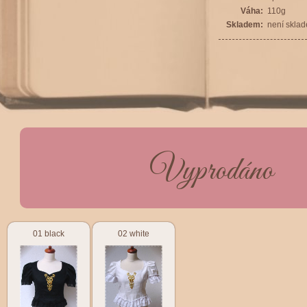
Váha:
110g
Skladem:
není skla
Vyprodáno
01 black
02 white