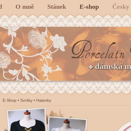
d
O mně
Stánek
E-shop
Česky
dámská 
✤
E-Shop
•
Svršky
•
Halenky