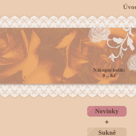
Úvo
Nákupní košík:
0 ,- Kč
Novinky
✤
Sukně