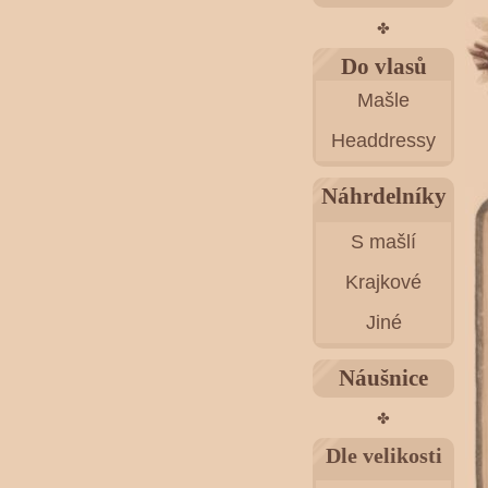
✤
Do vlasů
Mašle
Headdressy
Náhrdelníky
S mašlí
Krajkové
Jiné
Náušnice
✤
Dle velikosti