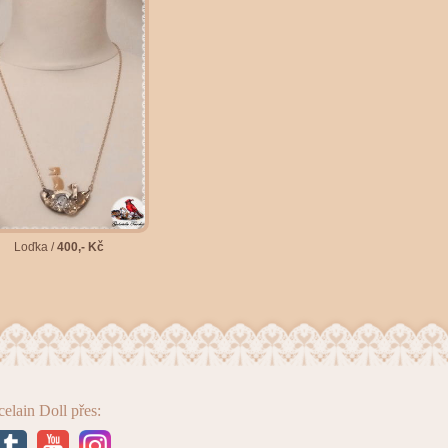
Loďka /
400,- Kč
celain Doll přes: