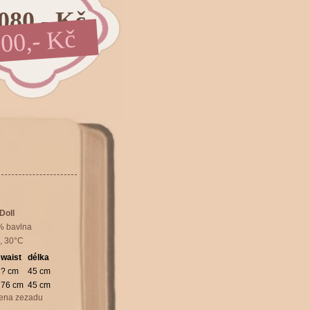
080,- Kč
00,- Kč
45.9 EUR
50.1 USD
Doll
% bavlna
í, 30°C
waist
délka
? cm
45 cm
76 cm
45 cm
ena zezadu